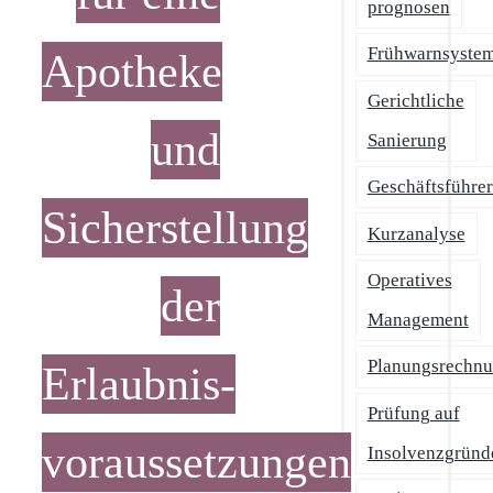
prognosen
Frühwarnsyste
Apotheke
Gerichtliche
und
Sanierung
Geschäftsführe
Sicherstellung
Kurzanalyse
Operatives
der
Management
Planungsrechn
Erlaubnis­
Prüfung auf
voraussetzungen
Insolvenzgründ