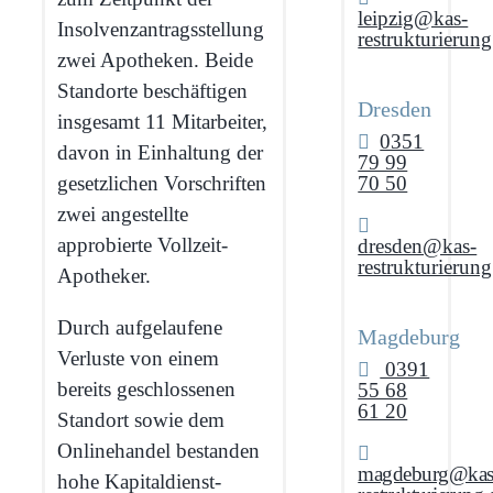
leipzig@kas-
Insolvenz­antragsstellung
restrukturierung
zwei Apotheken. Beide
Standorte beschäftigen
Dresden
insgesamt 11 Mitarbeiter,
0351
davon in Einhaltung der
79 99
70 50
gesetzlichen Vorschriften
zwei angestellte
approbierte Vollzeit-
dresden@kas-
restrukturierung
Apotheker.
Durch aufgelaufene
Magdeburg
Verluste von einem
0391
bereits geschlossenen
55 68
61 20
Standort sowie dem
Onlinehandel bestanden
magdeburg@kas
hohe Kapitaldienst­