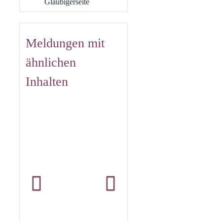
Gläubigerseite
Meldungen mit
ähnlichen
Inhalten
Übernahme
eines laufenden
Sanierungs­
prozesses in
einem