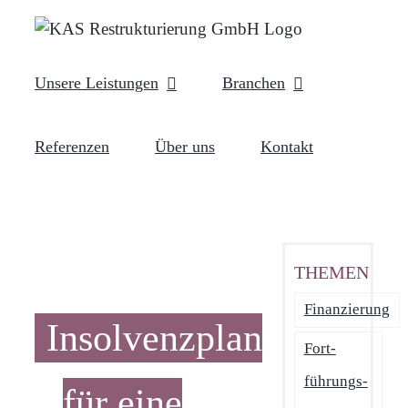
Zum
Inhalt
springen
Unsere Leistungen
Branchen
Referenzen
Über uns
Kontakt
THEMEN
Finanzierung
Insolvenzplan
Fort­
führungs­
für eine