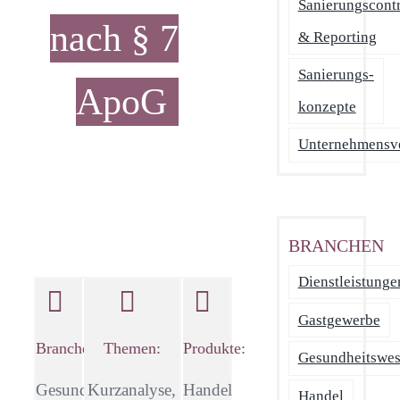
Sanierungscontr
nach § 7
& Reporting
Sanierungs­
ApoG
konzepte
Unternehmensv
BRANCHEN
Dienstleistunge
Gastgewerbe
Branche:
Themen:
Produkte:
Gesundheitswe
Gesundheitsweisen
Kurzanalyse,
Handel
Handel